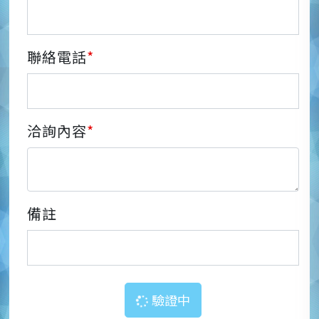
聯絡電話
*
洽詢內容
*
備註
驗證中