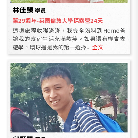
林佳臻
學員
第29週年-英國倫敦大學探索營24天
這趟旅程收穫滿滿，我完全沒料到Home爸
讓我的寄宿生活充滿歡笑。如果還有機會去
遊學，環球還是我的第一選擇...
全文