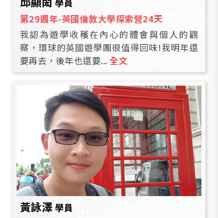
邱顯閎
學員
第29週年-英國倫敦大學探索營24天
我認為遊學收穫在內心的體會與個人的觀
察，環球的英國遊學團很值得回味!我明年還
要再去，後年也還要...
全文
黃詠澤
學員