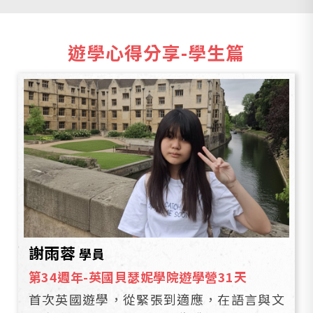
遊學心得分享-
學生篇
謝雨蓉
學員
第34週年-英國貝瑟妮學院遊學營31天
首次英國遊學，從緊張到適應，在語言與文