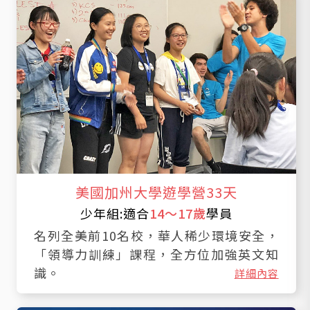
美國加州大學遊學營33天
少年組:適合
14～17歲
學員
名列全美前10名校，華人稀少環境安全，
「領導力訓練」課程，全方位加強英文知
識。
詳細內容