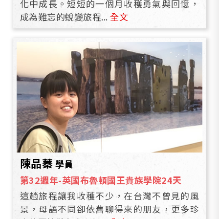
化中成長。短短的一個月收穫勇氣與回憶，
成為難忘的蛻變旅程...
全文
陳品蓁
學員
第32週年-英國布魯頓國王貴族學院24天
這趟旅程讓我收穫不少，在台灣不曾見的風
景，母語不同卻依舊聊得來的朋友，更多珍