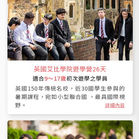
英國艾比學院遊學營26天
適合
9～17歲
初次遊學之學員
英國150年傳統名校，近30國學生參與的
暑期課程，宛如小型聯合國 ，最具國際視
野。
詳細內容