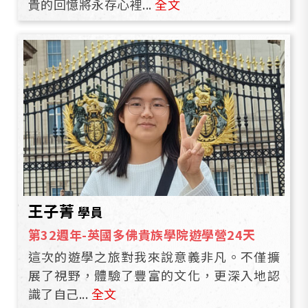
貴的回憶將永存心裡...
全文
王子菁
學員
第32週年-英國多佛貴族學院遊學營24天
這次的遊學之旅對我來說意義非凡。不僅擴
展了視野，體驗了豐富的文化，更深入地認
識了自己...
全文