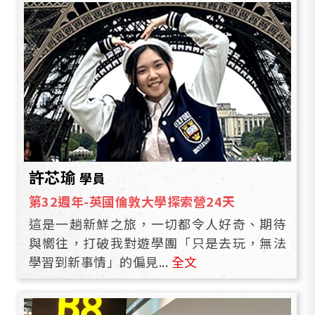
許芯瑜
學員
第32週年-英國倫敦大學探索營24天
這是一趟新鮮之旅，一切都令人好奇、期待
與嚮往，打破我對遊學團「只是去玩，無法
學習到新事情」的偏見...
全文