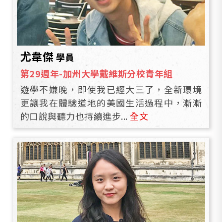
尤韋傑
學員
第29週年-加州大學戴維斯分校青年組
遊學不嫌晚，即使我已經大三了，全新環境
更讓我在體驗道地的美國生活過程中，漸漸
的口說與聽力也持續進步...
全文