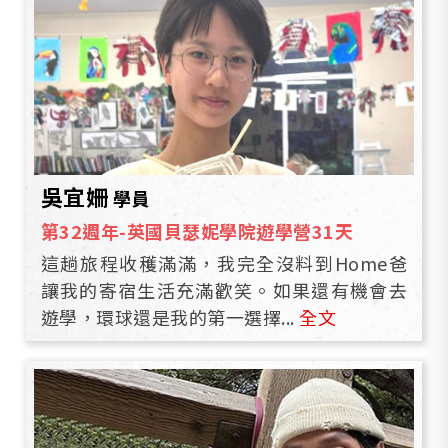
吳宜姍
學員
第32週年-英國貝瑟妮學院遊學營31天
這趟旅程收穫滿滿，我完全沒料到Home爸
讓我的寄宿生活充滿歡笑。如果還有機會去
遊學，環球還是我的第一選擇...
全文