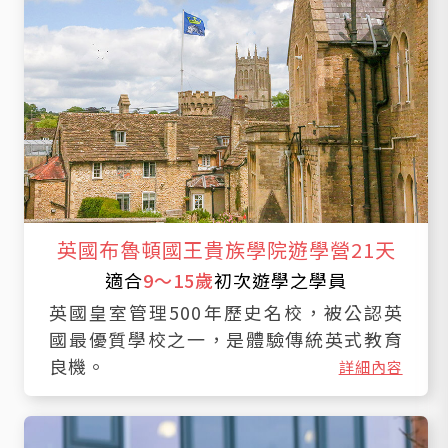
英國布魯頓國王貴族學院遊學營21天
適合
9～15歲
初次遊學之學員
英國皇室管理500年歷史名校，被公認英
國最優質學校之一，是體驗傳統英式教育
良機。
詳細內容