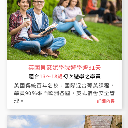
英國貝瑟妮學院遊學營31天
適合
13～18歲
初次遊學之學員
英國傳統百年名校，國際混合菁英課程，
學員90％來自歐洲各國，英式宿舍安全管
理。
詳細內容