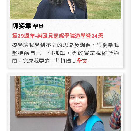
陳姿聿
學員
第29週年-英國貝瑟妮學院遊學營24天
遊學讓我學到不同的思路及想像，很慶幸我
堅持給自己一個挑戰，勇敢嘗試脫離舒適
圈，完成我要的一片拼圖...
全文