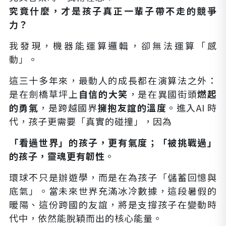
究竟什麼，才是孩子真正一輩子帶不走的競爭
力？
我發現，機器能運算邏輯，卻無法運算「感
動」。
這三十多年來，最動人的成長都在演算法之外：
是在劍橋草坪上
自信的大笑
，是在異國街頭
燃起
的勇氣
，是跨越國界
擁抱友誼的溫度
。進入AI 時
代，孩子更需要「真實的碰撞」，因為
「看過世界」的孩子，更有氣度；「被挑戰過」
的孩子，靈魂更有韌性
。
環球不只是辦遊學，而是在為孩子「儲蓄回憶與
底氣」。當未來世界充滿冰冷數據，這段暑假的
暖陽、這份跨國的友誼，將是支撐孩子在變動時
代中，依然能脫穎而出的核心能量。