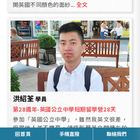
開英國不同顏色的面紗...
全文
洪紹荃
學員
第28週年-英國公立中學短期留學營28天
參加「英國公立中學」，雖然我英文很差，
但當地人並不嫌棄，領悟到學英文關鍵在於
回首頁
手機直撥
聯絡我們
「主動」，且不要害怕尷尬...
全文