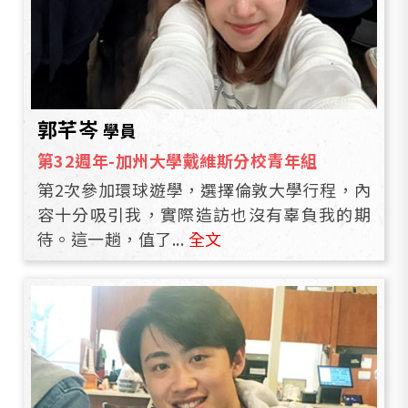
郭芊岑
學員
第32週年-加州大學戴維斯分校青年組
第2次參加環球遊學，選擇倫敦大學行程，內
容十分吸引我，實際造訪也沒有辜負我的期
待。這一趟，值了...
全文