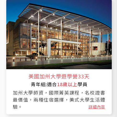
美國加州大學遊學營33天
青年組:適合
18歲以上
學員
加州大學師資，國際菁英課程，名校證書
最價值，兩種住宿選擇，美式大學生活體
驗。
詳細內容