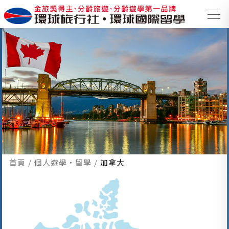
首頁
個人遊學・留學
加拿大