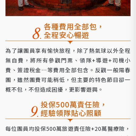
各種費用全部包，
全程安心暢遊
為了讓團員享有愉快旅程，除了熱氣球以外全程
無自費，將所有參觀門票、領隊+導遊+司機小
費、簽證稅金…等費用全部包含。反觀一般陽春
團，雖然團費可能稍低，但主要的特色節目卻一
概不包，不但造成困擾，更影響遊興。
投保500萬責任險，
經驗領隊貼心照顧
每位團員均投保500萬旅遊責任險+20萬醫療險，