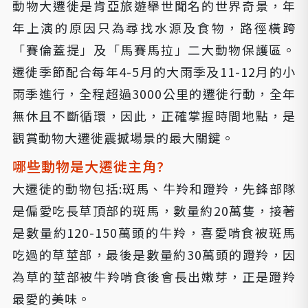
動物大遷徙是肯亞旅遊舉世聞名的世界奇景，年
年上演的原因只為尋找水源及食物，路徑橫跨
「賽倫蓋提」及「馬賽馬拉」二大動物保護區。
遷徙季節配合每年4-5月的大雨季及11-12月的小
雨季進行，全程超過3000公里的遷徙行動，全年
無休且不斷循環，因此，正確掌握時間地點，是
觀賞動物大遷徙震撼場景的最大關鍵。
哪些動物是大遷徙主角?
大遷徙的動物包括:斑馬、牛羚和蹬羚，先鋒部隊
是偏愛吃長草頂部的斑馬，數量約20萬隻，接著
是數量約120-150萬頭的牛羚，喜愛啃食被斑馬
吃過的草莖部，最後是數量約30萬頭的蹬羚，因
為草的莖部被牛羚啃食後會長出嫩芽，正是蹬羚
最愛的美味。