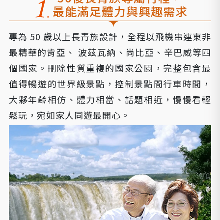
最能滿足體力與興趣需求
專為 50 歲以上長青族設計，全程以飛機串連東非
最精華的肯亞、 波茲瓦納、尚比亞、辛巴威等四
個國家。刪除性質重複的國家公園，完整包含最
值得暢遊的世界級景點，控制景點間行車時間，
大夥年齡相仿、體力相當、話題相近，慢慢看輕
鬆玩，宛如家人同遊最開心。