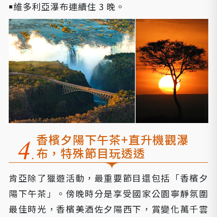
￭維多利亞瀑布連續住 3 晚。
香檳夕陽下午茶+直升機觀瀑
布，
特殊節目玩透透
肯亞除了獵遊活動，最重要節目還包括「香檳夕
陽下午茶」。傍晚時分是享受國家公園寧靜氛圍
最佳時光，香檳美酒佐夕陽西下，賞變化萬千雲