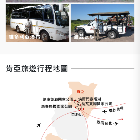
維多利亞瀑布
波茲瓦納
肯亞旅遊行程地圖