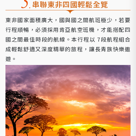
串聯東非四國輕鬆全覽
東非國家面積廣大，國與國之間航班極少，若要
行程順暢，必須採用肯亞航空班機，才能搭配四
國之間最佳時段的航線。本行程以 7段航程組合
成輕鬆舒適又深度精華的旅程，讓長青族快樂遨
遊。