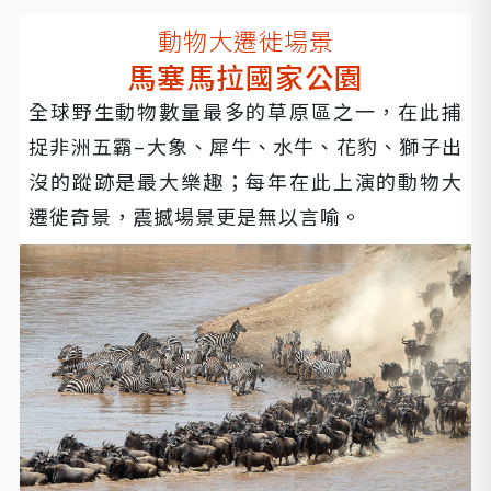
動物大遷徙場景
馬塞馬拉國家公園
全球野生動物數量最多的草原區之一，在此捕
捉非洲五霸–大象、犀牛、水牛、花豹、獅子出
沒的蹤跡是最大樂趣；每年在此上演的動物大
遷徙奇景，震撼場景更是無以言喻。