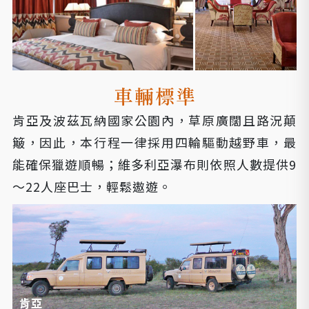
肯亞及波茲瓦納國家公園內，草原廣闊且路況顛
簸，因此，本行程一律採用四輪驅動越野車，最
能確保獵遊順暢；維多利亞瀑布則依照人數提供9
～22人座巴士，輕鬆遨遊。
肯亞