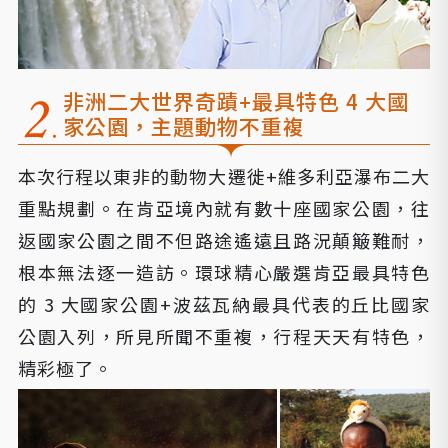
非洲二大世界奇蹟+最具特色
4 大國
家公園，主題動物不重複
本次行程以東非的動物大遷徙+維多利亞瀑布二大
重點規劃。在肯亞境內就有數十座國家公園，往
返國家公園之間不但路途遙遠且路況顛簸難耐，
根本無法逐一造訪。環球精心嚴選肯亞最具特色
的 3 大國家公園+波茲瓦納最具代表的丘比國家
公園入列，所見所聞不重複，行程天天有特色，
精彩極了。