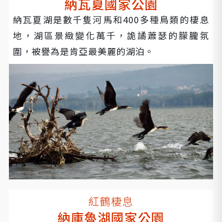
納瓦夏國家公園
納瓦夏湖是數千隻河馬和400多種鳥類的棲息
地，湖區景緻變化萬千，詭譎蕭瑟的朦朧氛
圍，被譽為是肯亞最美麗的湖泊。
紅鶴棲息
納庫魯湖國家公園