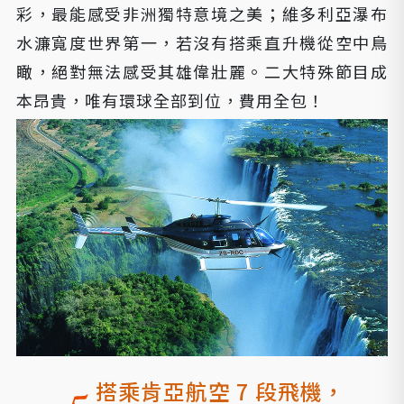
彩，最能感受非洲獨特意境之美；維多利亞瀑布
水濂寬度世界第一，若沒有搭乘直升機從空中鳥
瞰，絕對無法感受其雄偉壯麗。二大特殊節目成
本昂貴，唯有環球全部到位，費用全包！
搭乘肯亞航空 7 段飛機，