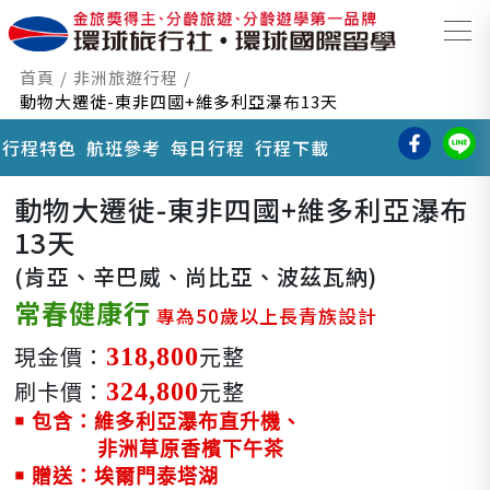
首頁
非洲旅遊行程
動物大遷徙-東非四國+維多利亞瀑布13天
行程特色
航班參考
每日行程
行程下載
動物大遷徙-東非四國+維多利亞瀑布
13天
(肯亞、辛巴威、尚比亞、波茲瓦納)
常春健康行
專為50歲以上長青族設計
現金價：
元整
318,800
刷卡價：
元整
324,800
￭ 包含：維多利亞瀑布直升機、
非洲草原香檳下午茶
￭ 贈送：埃爾門泰塔湖