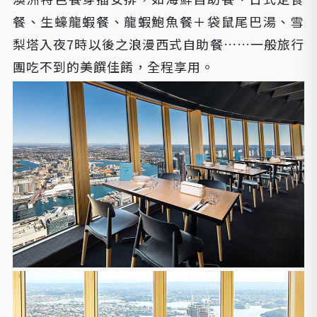
餐、生蠔龍蝦餐、龍蝦鮑魚餐＋袋鼠尾巴湯、雪
梨塔入夜7時以後之浪漫西式自助餐……一般旅行
團吃不到的美饌佳餚，全程享用。