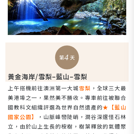
4
第
天
黃金海岸/雪梨–藍山–雪梨
上午搭機前往澳洲第一大城
雪梨
，全球三大最
美港埠之一，果然美不勝收。專車前往被聯合
國教科文組織評選為世界自然遺產的
★【藍山
國家公園】
，山脈峰巒陡峭，澗谷深邃怪石林
立，由於山上生長的桉樹，樹葉釋放的氣體聚