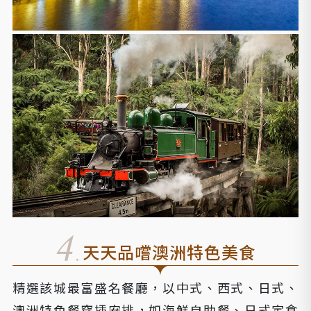
天天品嚐
澳洲特色美食
精選該城最富盛名餐廳，以中式、西式、日式、
澳洲特色餐穿插安排，如海鮮自助餐、日式定食