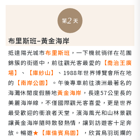
2
第
天
布里斯班–黃金海岸
抵達陽光城市
布里斯班
，一下機就徜徉在花團
錦簇的街道中，前往觀光客最愛的
【喬治王廣
場】
、
【庫紗山】
、1988年世界博覽會所在地
的
【南岸公園】
。午後專車前往澳洲最著名的
海灘休閒度假勝地
黃金海岸
，長達57公里長的
美麗海岸線，不僅國際觀光客喜愛，更是世界
最受歡迎的衝浪者天堂，濱海風光和山林景觀
讓黃金海岸隨時散發熱情，讓到訪遊客十足奔
放。暢遊
★【庫倫賓鳥園】
，欣賞鳥羽斑斕的