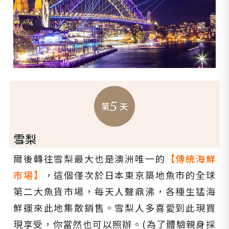
5
第
天
雪梨
爾後轉往雪梨最大也是澳洲唯一的
【傳統海鮮
市場】
，這個僅次於日本東京築地魚市的全球
第二大魚貨市場，每天人聲鼎沸，各種生猛海
鮮運來此地集散銷售。雪梨人多喜愛到此現買
現享受，你當然也可以照辦。(為了體驗親身採