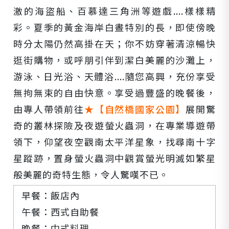
激的海盜船、百慕達三角洲等遊戲....樣樣精
彩。夏季的黃金海岸白晝特別的長，即使傍晚
時分太陽仍然高掛在天；你不妨穿著清涼暢快
逛街購物，或呼朋引伴到潔白美麗的沙灘上，
游泳、日光浴、天體浴....隨您高興，充份享受
無拘無束的自由快意。享受過豐盛的晚餐後，
由專人帶領前往
★【自然橋國家公園】
展開驚
奇的叢林探險及夜遊螢火蟲洞，在專業導遊帶
領下，仰望夜空觀南太平洋星象，找尋南十字
星蹤跡，置身螢火蟲洞中觀賞螢光明滅如繁星
般美麗的奇特生態，令人驚嘆不已。
早餐：飯店內
午餐：西式自助餐
晚餐：中式料理