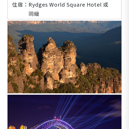
住宿：
Rydges World Square Hotel
或
同級