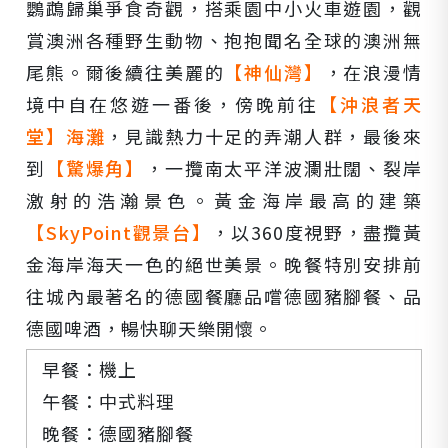
鸚鵡歸巢爭食奇觀，搭乘園中小火車遊園，觀
賞澳洲各種野生動物、抱抱聞名全球的澳洲無
尾熊。爾後續往美麗的
【神仙灣】
，在浪漫情
境中自在悠遊一番後，傍晚前往
【沖浪者天
堂】海灘
，見識熱力十足的弄潮人群，最後來
到
【驚爆角】
，一攬南太平洋波瀾壯闊、裂岸
激射的浩瀚景色。黃金海岸最高的建築
【SkyPoint觀景台】
，以360度視野，盡攬黃
金海岸海天一色的絕世美景。晚餐特別安排前
往城內最著名的德國餐廳品嚐德國豬腳餐、品
德國啤酒，暢快聊天樂開懷。
早餐：機上
午餐：中式料理
晚餐：德國豬腳餐