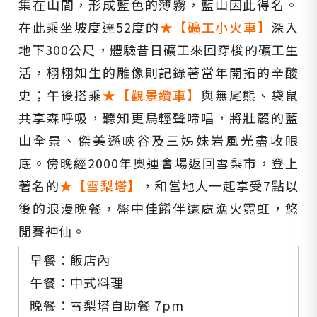
集在山間，形成藍色的薄霧，藍山因此得名。
在此乘坐坡度達52度的
★【礦工小火車】
深入
地下300公尺，體驗昔日礦工來回穿梭的礦工生
活，栩栩如生的雕像則記錄著當年開拓的辛酸
史；午後搭乘
★【觀景纜車】
與無尾熊、袋鼠
共享森呼吸，聽知更鳥輕聲啼唱，將壯麗的藍
山全景、傑美遜峽谷及三姊妹岩風光盡收眼
底。傍晚經2000年奧運會場返回雪梨市，登上
著名的
★【雪梨塔】
，和當地人一起享受7點以
後的浪漫晚餐，盤中佳餚伴遠處漁火霓虹，悠
閒賽神仙。
早餐：飯店內
午餐：中式料理
晚餐：雪梨塔自助餐 7pm