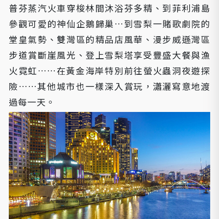
普芬蒸汽火車穿梭林間沐浴芬多精、到菲利浦島
參觀可愛的神仙企鵝歸巢…到雪梨一賭歌劇院的
堂皇氣勢、雙灣區的精品店風華、漫步威遜灣區
步道賞斷崖風光、登上雪梨塔享受豐盛大餐與漁
火霓虹……在黃金海岸特別前往螢火蟲洞夜遊探
險……其他城市也一樣深入賞玩，瀟灑寫意地渡
過每一天。