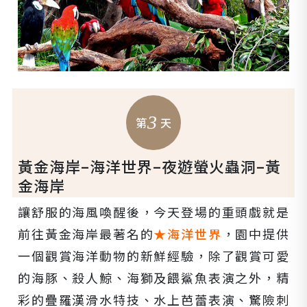
3
第
天
黃金海岸–海洋世界–夜遊螢火蟲洞–黃
金海岸
讓舒服的海風喚醒後，今天登場的重頭戲就是
前往黃金海岸最著名的
★海洋世界
，園中提供
一個觀賞海洋動物的新鮮經驗，除了觀賞可愛
的海豚、殺人鯨、海獅及餵鯊魚表演之外，精
彩的疊羅漢滑水特技、水上芭蕾表演、驚險刺