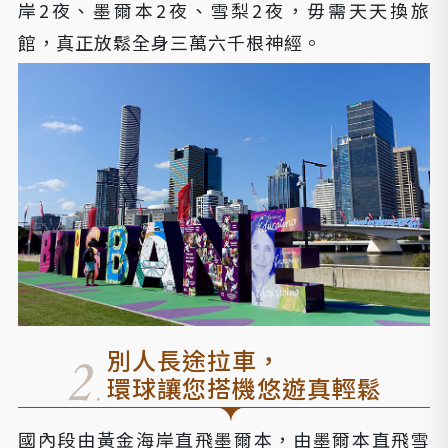
岸2夜、墨爾本2夜、雪梨2夜，毋需天天換旅
館，真正放鬆全身三萬六千根神經。
別人長途拉車，
環球讓您搭機悠遊真輕鬆
國內段由黃金海岸直飛墨爾本，由墨爾本直飛雪