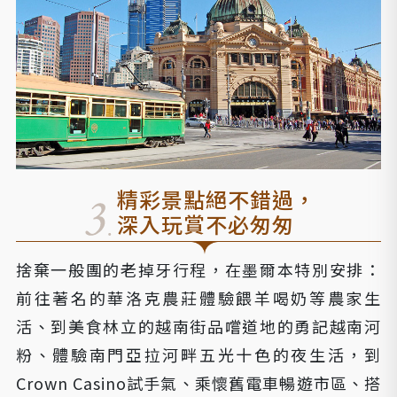
精彩景點絕不錯過，
深入玩賞不必匆匆
捨棄一般團的老掉牙行程，在墨爾本特別安排：
前往著名的華洛克農莊體驗餵羊喝奶等農家生
活、到美食林立的越南街品嚐道地的勇記越南河
粉、體驗南門亞拉河畔五光十色的夜生活，到
Crown Casino試手氣、乘懷舊電車暢遊市區、搭