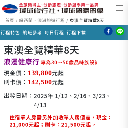
首頁
紐西蘭、澳洲旅遊行程
東澳全覽精華8天
行程特色
航班參考
每日行程
行程下載
東澳全覽精華8天
浪漫健康行
專為30〜50歲品味族設計
現金價：
元起
139,800
刷卡價：
元起
142,500
出發日期：
2025年 1/12、2/16、3/23、
4/13
住宿單人房需另外加收單人房價差，現金：
21,000元起；刷卡：21,500元起。