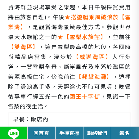
買海鮮並現場享受之樂趣，本日午餐採買費用
將由旅客自理)。午後
★搭遊艇乘風破浪於【雪
梨灣】
，是觀賞海灣景緻最佳方式。參觀世界
最大水族館之一的
★【雪梨水族館】
，並前往
【雙灣區】
，這是雪梨最高檔的地段，各國時
尚精品店雲集，漫步於
【威遜灣區】
人行步
道，一覽雪梨全景、斷崖風光及座落於灣區的
美麗高級住宅。傍晚前往
【邦黛海灘】
，這裡
除了滑浪高手多，天體浴也不時可見喔！晚餐
後專車行經五光十色的
國王十字街
，見識一下
雪梨的夜生活。
早餐：飯店內
午餐：自理
回首頁
手機直撥
聯絡我們
報名
晚餐：西式自助餐