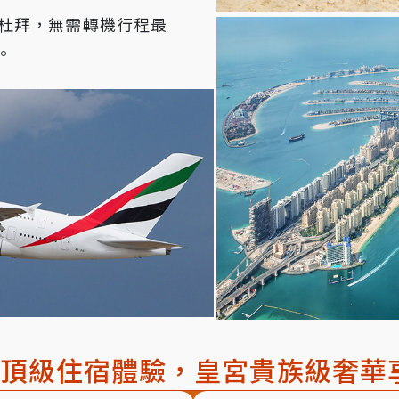
杜拜，無需轉機行程最
。
頂級住宿體驗，
皇宮貴族級奢華