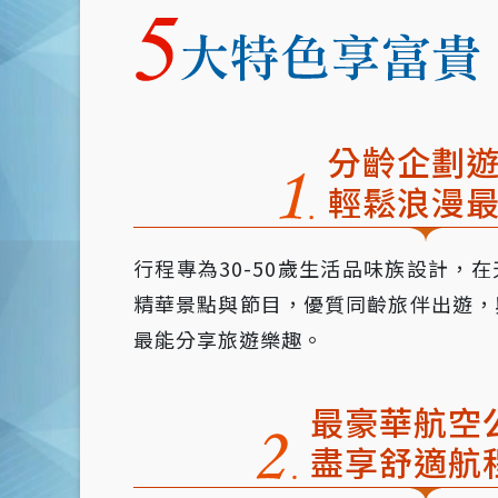
分齡企劃
輕鬆浪漫
行程專為30-50歲生活品味族設計，
精華景點與節目，優質同齡旅伴出遊，
最能分享旅遊樂趣。
最豪華航空
盡享舒適航