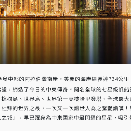
島中部的阿拉伯灣南岸，美麗的海岸線長達734公里
建設，締造了今日的中東傳奇。聞名全球的七星級帆船
、棕櫚島、世界島、世界第一高樓哈里發塔、全球最大
，杜拜的世界之最，一次又一次讓世人為之驚艷讚嘆！
金之城」，早已躍身為中東國家中最閃耀的星星，吸引