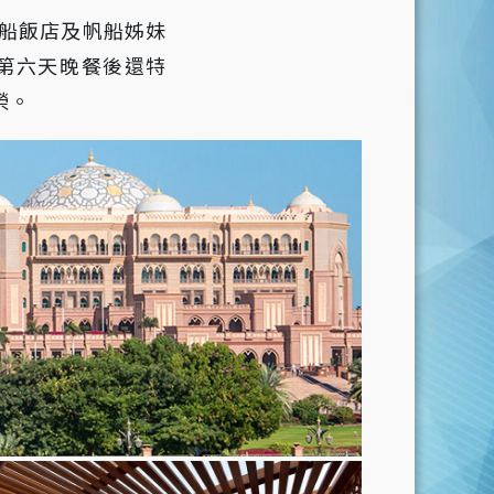
船飯店及帆船姊妹
施，第六天晚餐後還特
榮。