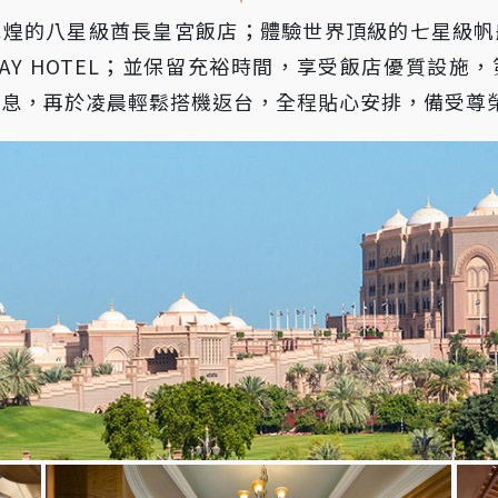
輝煌的八星級酋長皇宮飯店；體驗世界頂級的七星級帆
SARAY HOTEL；並保留充裕時間，享受飯店優質設
休息，再於凌晨輕鬆搭機返台，全程貼心安排，備受尊