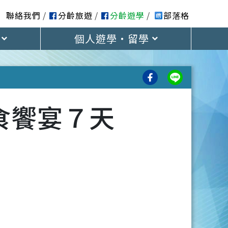
聯絡我們
分齡旅遊
分齡遊學
部落格
個人遊學・留學
食饗宴７天