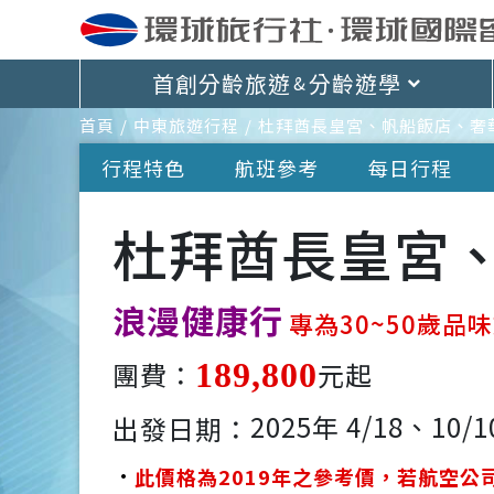
首創分齡旅遊
分齡遊學
&
首頁
中東旅遊行程
杜拜酋長皇宮、帆船飯店、奢
行程特色
航班參考
每日行程
杜拜酋長皇宮
浪漫健康行
專為30~50歲品
團費：
189,800
元起
2025年 4/18、10/1
出發日期：
此價格為2019年之參考價，若航空公