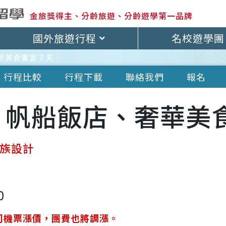
金旅獎得主、分齡旅遊、分齡遊學第一品牌
國外旅遊行程
名校遊學團
華美食饗宴７天
行程比較
行程下載
聯絡我們
報名
、帆船飯店、奢華美
味族設計
0
司機票漲價，團費也將調漲。