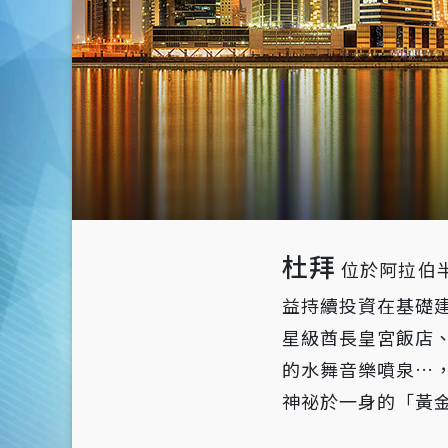
杜拜
位於阿拉伯半
益持續投資在基礎
星級酋長皇宮飯店
的水舞音樂噴泉…
神祕於一身的「黃